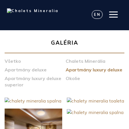
EN
GALÉRIA
Všetko
Chalets Minerália
Apartmány deluxe
Apartmány luxury deluxe
Apartmány luxury deluxe
Okolie
superior